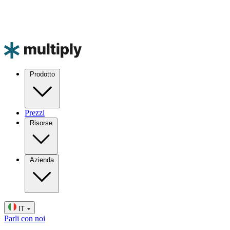
Prodotto
Prezzi
Risorse
Azienda
IT
Parli con noi