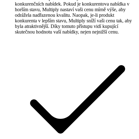
konkurenčních nabídek. Pokud je konkurentova nabídka v
u
horším stavu, Multiply nastaví vaši cenu mírně výše, aby
každého
odrážela nadřazenou kvalitu. Naopak, je-li produkt
inzerátu
konkurenta v lepším stavu, Multiply sníží vaši cenu tak, aby
na
byla atraktivnější. Díky tomuto přístupu vidí kupující
eBay.
skutečnou hodnotu vaší nabídky, nejen nejnižší cenu.
Kaufland
Získejte
Buy
Box
na
jednom
z
nejrychleji
rostoucích
evropských
marketplaces.
Bol.com
Vyšplhejte
se
ve
hvězdičkovém