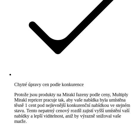
napříč
celým
katalogem.
Zásobami
řízený
pricing
Nechte
stav
Jak
skladu
si
řídit
Multiply
vaše
vede
ceny.
v
porovnání
Chytré úpravy cen podle konkurence
Zjistit
Velocity
více
Protože jsou produkty na Mirakl řazeny podle ceny, Multiply
pricing
Mirakl repricer pracuje tak, aby vaše nabídka byla umístěna
Přizpůsobte
těsně 1 cent pod nejlevnější konkurenční nabídkou ve stejném
ceny
stavu. Tento nepatrný cenový rozdíl zajistí vyšší umístění vaší
tempu
nabídky a lepší viditelnost, aniž by výrazně snižoval vaše
prodeje.
marže.
Vlastní