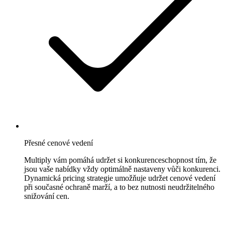
Všechny
podporované
marketplaces
Prohlédněte
si
všech
130+
marketplaces,
které
podporujeme.
Přesné cenové vedení
Multiply vám pomáhá udržet si konkurenceschopnost tím, že
jsou vaše nabídky vždy optimálně nastaveny vůči konkurenci.
Dynamická pricing strategie umožňuje udržet cenové vedení
při současné ochraně marží, a to bez nutnosti neudržitelného
snižování cen.