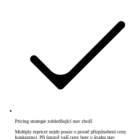
strategie
Vytvořte
si
vlastní
pricing
pravidla.
Marketplaces
Amazon
Získejte
Buy
Box
na
každém
Amazon
marketplace.
Pricing strategie zohledňující stav zboží
eBay
Multiply repricer nejde pouze o prosté přizpůsobení ceny
Zůstaňte
konkurenci. Při úpravě vaší ceny bere v úvahu stav
konkurenceschopní