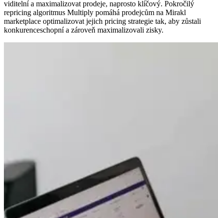
viditelní a maximalizovat prodeje, naprosto klíčový. Pokročilý
Français
Analytika
repricing algoritmus Multiply pomáhá prodejcům na Mirakl
a
marketplace optimalizovat jejich pricing strategie tak, aby zůstali
přehledy
Deutsch
konkurenceschopní a zároveň maximalizovali zisky.
Mějte
přehled
Italiano
o
cenách,
Nederlands
maržích
a
Polski
konkurenci.
Español
Multi-
Português
marketplace
Blog
O
Jeden
Zjistit
Multiply
Čeština
repricing
více
Zjistit
engine
více
Dansk
pro
130+
Svenska
marketplaces.
Prémiová
podpora
Praktická