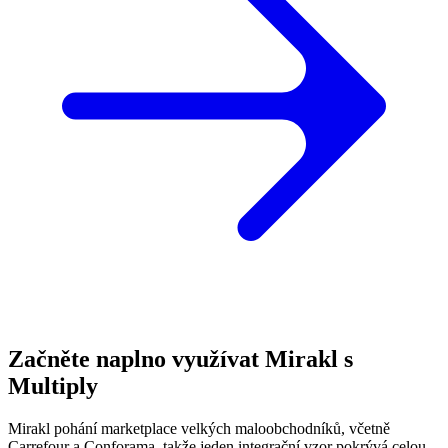
Začněte naplno využívat Mirakl s
Multiply
Mirakl pohání marketplace velkých maloobchodníků, včetně
Carrefour a Conforama, takže jeden integrační vzor pokrývá celou