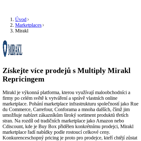
Úvod
Marketplaces
Mirakl
Produkt
Zdroje
Společnost
Vyberte
Produkt
jazyk
Ceník
Zdroje
Procházejte
Funkce
Multiply
Získejte více prodejů s Multiply
Mirakl
Společnost
ve
svém
Repricingem
jazyce
Algoritmický
s
repricing
Mirakl je výkonná platforma, kterou využívají maloobchodníci a
funkcemi
CS
Ceny,
firmy po celém světě k vytváření a správě vlastních online
specifickými
Kontaktujte
které
marketplace. Pohání marketplace infrastrukturu společností jako Rue
pro
nás
se
du Commerce, Carrefour, Conforama a mnoha dalších, čímž jim
danou
automaticky
umožňuje nabízet zákazníkům široký sortiment produktů třetích
zemi.
přizpůsobují
stran. Na rozdíl od tradičních marketplace jako Amazon nebo
vaší
Cdiscount, kde je Buy Box přidělen konkrétnímu prodejci, Mirakl
Získat
strategii.
marketplace řadí nabídky podle rostoucí celkové ceny.
English
demo
Konkurenceschopný pricing je proto pro prodejce, kteří chtějí zůstat