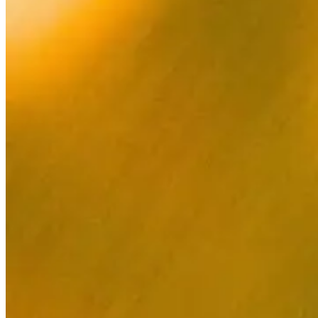
Français
Analytika
a
přehledy
Deutsch
Mějte
přehled
Italiano
o
cenách,
Nederlands
maržích
a
Polski
konkurenci.
Español
Multi-
Português
marketplace
Blog
O
Jeden
Zjistit
Multiply
Čeština
repricing
více
Zjistit
engine
více
Dansk
pro
130+
Svenska
marketplaces.
Prémiová
podpora
Praktická