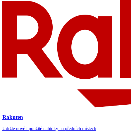
Rakuten
Udržte nové i použité nabídky na předních místech