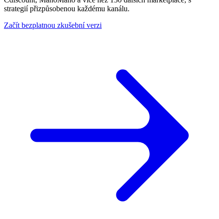
studie
Proč
Buy
strategií přizpůsobenou každému kanálu.
Zjistit
Multiply
Box
více
Zjistit
Získejte
Začít bezplatnou zkušební verzi
více
Buy
Box
za
správnou
cenu.
Nejnižší
celková
cena
Zůstaňte
těsně
pod
viditelnou
celkovou
cenou.
Cross-
catalog
Koordinujte
ceny