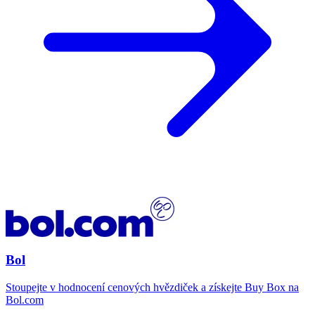
Bol
Stoupejte v hodnocení cenových hvězdiček a získejte Buy Box na
Bol.com