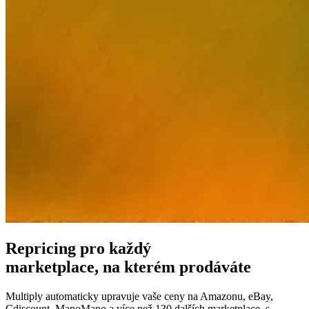
pomoc
od
lidí,
kteří
repricing
znají
do
hloubky.
Pricing
strategie
Amazon
FBA/FBM
Pricing
podle
způsobu
Repricing pro každý
plnění
marketplace, na kterém prodáváte
objednávek.
Multiply automaticky upravuje vaše ceny na Amazonu, eBay,
Případové
Univerzální
Cdiscount, ManoMano a více než 130 dalších marketplace, s