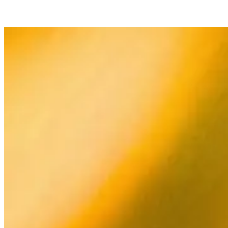
Produkt
Zdroje
Společnost
Vyberte
Produkt
jazyk
Ceník
Zdroje
Procházejte
Funkce
Multiply
Společnost
ve
svém
jazyce
Algoritmický
s
repricing
funkcemi
CS
Ceny,
specifickými
Kontaktujte
které
pro
nás
se
danou
automaticky
zemi.
přizpůsobují
vaší
Získat
strategii.
English
demo